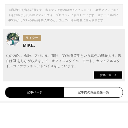
※商品PRを含む記事です。当メディアはAmazonアソシエイト、楽天アフィリエイ
トを始めとした各種アフィリエイトプログラムに参加しています。当サービスの記
事で紹介している商品を購入すると、売上の一部が弊社に還元されます。
ライター
MIKE.
丸の内OL。金融、アパレル、商社、NY単身留学という異色の経歴あり。現
在はOLをしながら旅をして、オフィススタイル、モード、カジュアルスタ
イルのファッションアドバイスをしています。
投稿一覧
記事ページ
記事内の商品画像一覧