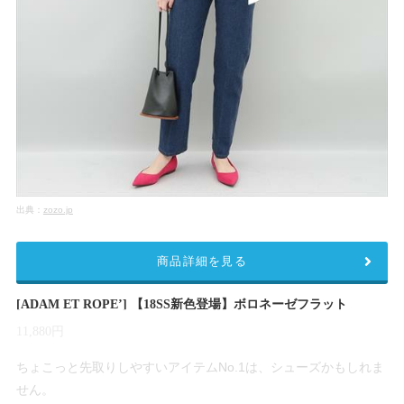
出典：
zozo.jp
商品詳細を見る
[ADAM ET ROPE’] 【18SS新色登場】ボロネーゼフラット
11,880円
ちょこっと先取りしやすいアイテムNo.1は、シューズかもしれま
せん。