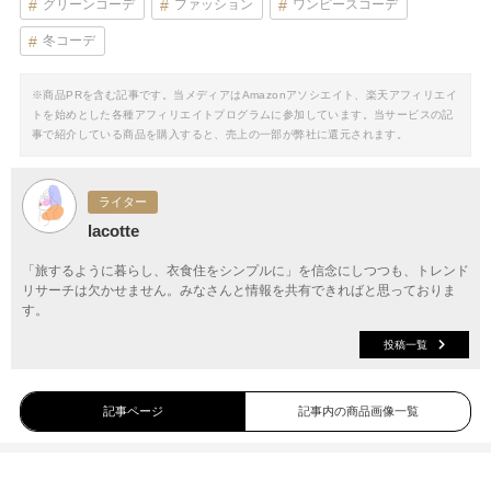
グリーンコーデ
ファッション
ワンピースコーデ
冬コーデ
※商品PRを含む記事です。当メディアはAmazonアソシエイト、楽天アフィリエイ
トを始めとした各種アフィリエイトプログラムに参加しています。当サービスの記
事で紹介している商品を購入すると、売上の一部が弊社に還元されます。
ライター
lacotte
「旅するように暮らし、衣食住をシンプルに」を信念にしつつも、トレンド
リサーチは欠かせません。みなさんと情報を共有できればと思っておりま
す。
投稿一覧
記事ページ
記事内の商品画像一覧