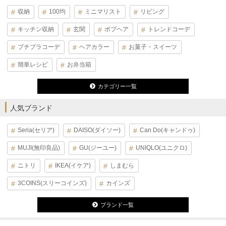
収納
100均
ミニマリスト
リビング
キッチン収納
玄関
ボブヘア
トレンドコーデ
プチプラコーデ
ヘアカラー
お菓子・スイーツ
簡単レシピ
お弁当箱
カテゴリー一覧
人気ブランド
Seria(セリア)
DAISO(ダイソー)
Can Do(キャンドゥ)
MUJI(無印良品)
GU(ジーユー)
UNIQLO(ユニクロ)
ニトリ
IKEA(イケア)
しまむら
3COINS(スリーコインズ)
カインズ
ブランド一覧