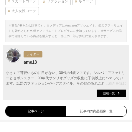
スカートコーデ
ファッション
冬コーデ
大人女性コーデ
※商品PRを含む記事です。当メディアはAmazonアソシエイト、楽天アフィリエイ
トを始めとした各種アフィリエイトプログラムに参加しています。当サービスの記
事で紹介している商品を購入すると、売上の一部が弊社に還元されます。
ライター
ame13
小さくて可愛いものに目がない、30代の4歳ママです。シルバニアファミリ
ーとセボンスター、90年代サンリオグッズの収集に子供以上にハマってい
ます。話題のファッションやヘアスタイル、その他のあれこれについて、分
...続きを読む
かりやすくご紹介します。
投稿一覧
記事ページ
記事内の商品画像一覧