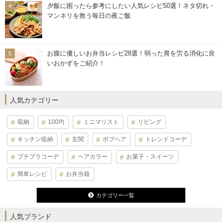
夕飯に困ったら参考にしたい人気レシピ50選！ネタ切れ・
マンネリを救う毎日の夜ご飯
お腹に優しいお弁当レシピ28選！弱った胃を労る消化に良
いおかずをご紹介！
人気カテゴリー
収納
100均
ミニマリスト
リビング
キッチン収納
玄関
ボブヘア
トレンドコーデ
プチプラコーデ
ヘアカラー
お菓子・スイーツ
簡単レシピ
お弁当箱
カテゴリー一覧
人気ブランド