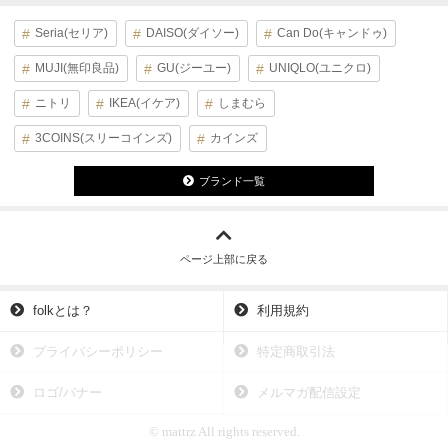
Seria(セリア)
DAISO(ダイソー)
Can Do(キャンドゥ)
MUJI(無印良品)
GU(ジーユー)
UNIQLO(ユニクロ)
ニトリ
IKEA(イケア)
しまむら
3COINS(スリーコインズ)
カインズ
ブランド一覧
ページ上部に戻る
folkとは？
利用規約
プライバシーポリシー
特定商取引法
ロゴ/バナー
メルマガ配信設定
© mattrz All rights reserved.