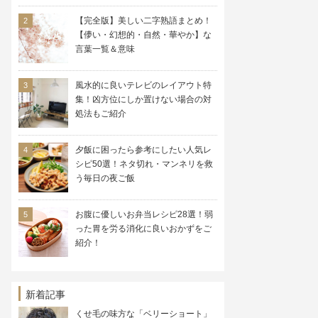
【完全版】美しい二字熟語まとめ！
【儚い・幻想的・自然・華やか】な
言葉一覧＆意味
風水的に良いテレビのレイアウト特
集！凶方位にしか置けない場合の対
処法もご紹介
夕飯に困ったら参考にしたい人気レ
シピ50選！ネタ切れ・マンネリを救
う毎日の夜ご飯
お腹に優しいお弁当レシピ28選！弱
った胃を労る消化に良いおかずをご
紹介！
新着記事
くせ毛の味方な「ベリーショート」