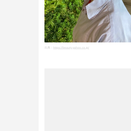
出典：
https://beauty.yahoo.co.jp/