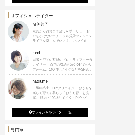
オフィシャルライター
柳美菜子
家具から雑貨まで全てを手作りし、 お
金をかけないナチュラル賃貸マンション
ライフを楽しんでいます。 ハンドメイ
ド雑貨やインテリアに関する著書も出
版、また様々なメディアでも執筆してい
rumi
ます。
思考と空間の整理のプロ・ライフオーガ
ナイザー 自宅の収納方法やDIYでのリ
フォーム、100均リメイクなどをSNSで
公開中。 収納やリメイク、インテリア
の記事の執筆、雑誌・WEBサイトへレ
natsume
シピ提供、店舗プロデュース 2016年９
一級建築士 DIYクリエイター おうちを
月に宝島社より【Rumiのおうち時間を
楽しく育てる暮らし「おうち育」を提
楽しむインテリア】を出版しました。
案。 収納・100均リメイク・DIYなどお
うちに関する楽しいアイディアをSNSで
発信中。 著書 なつめさんちの新しい
オフィシャルライター一覧
のになつかしいアンティークな部屋つく
り 雑誌掲載・TV出演・コラム執筆・
空間プロデュースなど
専門家