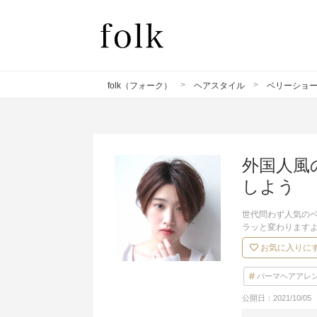
folk（フォーク）
ヘアスタイル
ベリーショ
外国人風
しよう
世代問わず人気の
ラッと変わります
お気に入りに
パーマヘアアレ
公開日：
2021/10/05