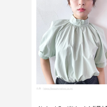
出典：
https://beauty.yahoo.co.jp/