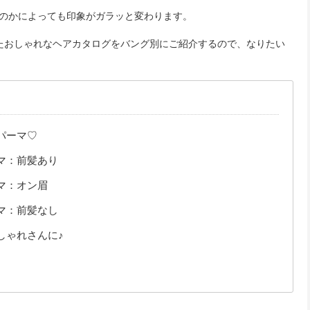
のかによっても印象がガラッと変わります。
たおしゃれなヘアカタログをバング別にご紹介するので、なりたい
パーマ♡
マ：前髪あり
マ：オン眉
マ：前髪なし
しゃれさんに♪