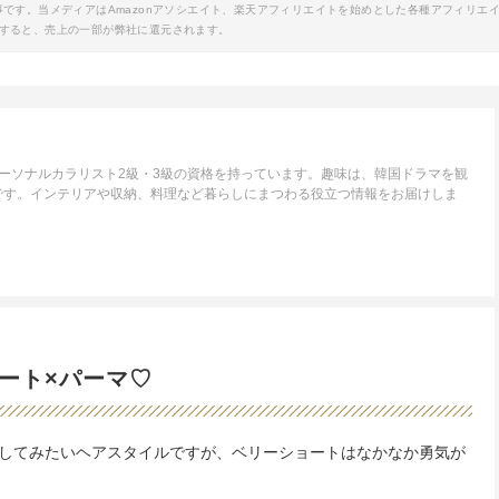
事です。当メディアはAmazonアソシエイト、楽天アフィリエイトを始めとした各種アフィリエ
すると、売上の一部が弊社に還元されます。
ーソナルカラリスト2級・3級の資格を持っています。趣味は、韓国ドラマを観
です。インテリアや収納、料理など暮らしにまつわる役立つ情報をお届けしま
ート×パーマ♡
してみたいヘアスタイルですが、ベリーショートはなかなか勇気が