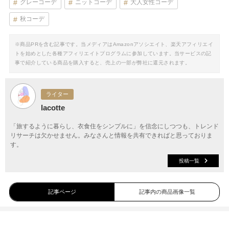
グレーコーデ
ニットコーデ
大人女性コーデ
秋コーデ
※商品PRを含む記事です。当メディアはAmazonアソシエイト、楽天アフィリエイ
トを始めとした各種アフィリエイトプログラムに参加しています。当サービスの記
事で紹介している商品を購入すると、売上の一部が弊社に還元されます。
ライター
lacotte
「旅するように暮らし、衣食住をシンプルに」を信念にしつつも、トレンド
リサーチは欠かせません。みなさんと情報を共有できればと思っておりま
す。
投稿一覧
記事ページ
記事内の商品画像一覧