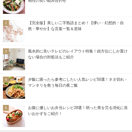
相性の良い組み合わせ
【完全版】美しい二字熟語まとめ！【儚い・幻想的・自
然・華やか】な言葉一覧＆意味
風水的に良いテレビのレイアウト特集！凶方位にしか置け
ない場合の対処法もご紹介
夕飯に困ったら参考にしたい人気レシピ50選！ネタ切れ・
マンネリを救う毎日の夜ご飯
お腹に優しいお弁当レシピ28選！弱った胃を労る消化に良
いおかずをご紹介！