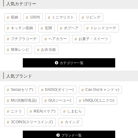
人気カテゴリー
収納
100均
ミニマリスト
リビング
キッチン収納
玄関
ボブヘア
トレンドコーデ
プチプラコーデ
ヘアカラー
お菓子・スイーツ
簡単レシピ
お弁当箱
カテゴリー一覧
人気ブランド
Seria(セリア)
DAISO(ダイソー)
Can Do(キャンドゥ)
MUJI(無印良品)
GU(ジーユー)
UNIQLO(ユニクロ)
ニトリ
IKEA(イケア)
しまむら
3COINS(スリーコインズ)
カインズ
ブランド一覧