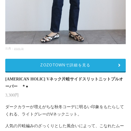
出典：
zozo.jp
ZOZOTOWNで詳細を見る
[AMERICAN HOLIC] Vネック片畦サイドスリットニットプルオ
ーバー ＊●
3,300円
ダークカラーが増えがちな秋冬コーデに明るい印象をもたらして
くれる、ライトグレーのVネックニット。
人気の片畦編みのざっくりとした風合いによって、こなれたムー