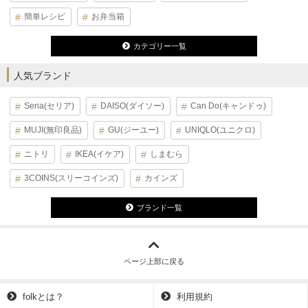
簡単レシピ
お弁当箱
カテゴリー一覧
人気ブランド
Seria(セリア)
DAISO(ダイソー)
Can Do(キャンドゥ)
MUJI(無印良品)
GU(ジーユー)
UNIQLO(ユニクロ)
ニトリ
IKEA(イケア)
しまむら
3COINS(スリーコインズ)
カインズ
ブランド一覧
ページ上部に戻る
folkとは？
利用規約