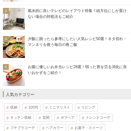
風水的に良いテレビのレイアウト特集！凶方位にしか置け
ない場合の対処法もご紹介
夕飯に困ったら参考にしたい人気レシピ50選！ネタ切れ・
マンネリを救う毎日の夜ご飯
お腹に優しいお弁当レシピ28選！弱った胃を労る消化に良
いおかずをご紹介！
人気カテゴリー
収納
100均
ミニマリスト
リビング
キッチン収納
玄関
ボブヘア
トレンドコーデ
プチプラコーデ
ヘアカラー
お菓子・スイーツ