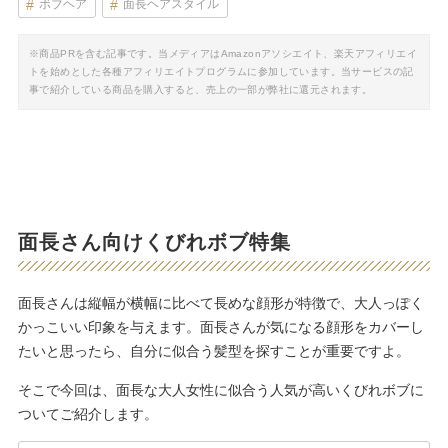
ボブヘア
面長ヘアスタイル
※商品PRを含む記事です。当メディアはAmazonアソシエイト、楽天アフィリエイ
トを始めとした各種アフィリエイトプログラムに参加しています。当サービスの記
事で紹介している商品を購入すると、売上の一部が弊社に還元されます。
面長さん向けくびれボブ特集
面長さんは縦幅が横幅に比べて長めな顔形が特徴で、大人っぽく
かっこいい印象を与えます。面長さんが気になる顔形をカバーし
たいと思ったら、自分に似合う髪型を探すことが重要ですよ。
そこで今回は、面長な大人女性に似合う人気が高いくびれボブに
ついてご紹介します。