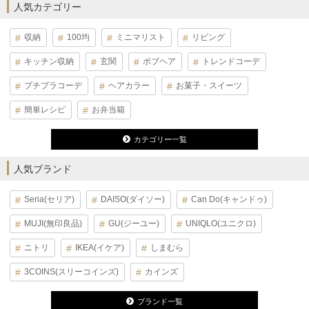
人気カテゴリー
収納
100均
ミニマリスト
リビング
キッチン収納
玄関
ボブヘア
トレンドコーデ
プチプラコーデ
ヘアカラー
お菓子・スイーツ
簡単レシピ
お弁当箱
カテゴリー一覧
人気ブランド
Seria(セリア)
DAISO(ダイソー)
Can Do(キャンドゥ)
MUJI(無印良品)
GU(ジーユー)
UNIQLO(ユニクロ)
ニトリ
IKEA(イケア)
しまむら
3COINS(スリーコインズ)
カインズ
ブランド一覧