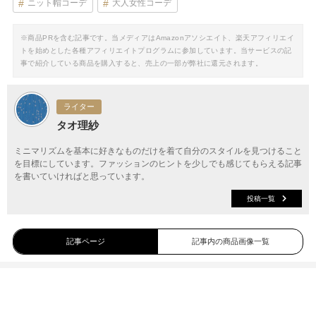
ニット帽コーデ
大人女性コーデ
※商品PRを含む記事です。当メディアはAmazonアソシエイト、楽天アフィリエイ
トを始めとした各種アフィリエイトプログラムに参加しています。当サービスの記
事で紹介している商品を購入すると、売上の一部が弊社に還元されます。
ライター
タオ理紗
ミニマリズムを基本に好きなものだけを着て自分のスタイルを見つけること
を目標にしています。ファッションのヒントを少しでも感じてもらえる記事
を書いていければと思っています。
投稿一覧
記事ページ
記事内の商品画像一覧