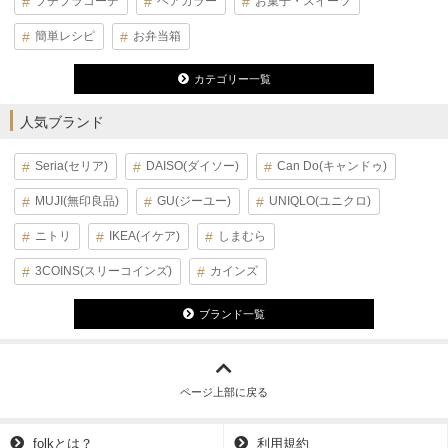
プチプラコーデ
ヘアカラー
お菓子・スイーツ
簡単レシピ
お弁当箱
カテゴリー一覧
人気ブランド
Seria(セリア)
DAISO(ダイソー)
Can Do(キャンドゥ)
MUJI(無印良品)
GU(ジーユー)
UNIQLO(ユニクロ)
ニトリ
IKEA(イケア)
しまむら
3COINS(スリーコインズ)
カインズ
ブランド一覧
ページ上部に戻る
folkとは？
利用規約