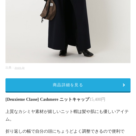
出典：
zozo.jp
商品詳細を見る
[Deuxieme Classe] Cashmere ニットキャップ
15,400円
上質なカシミヤ素材が嬉しいニット帽は髪や肌にも優しいアイテ
ム。
折り返しの幅で自分の頭にちょうどよく調整できるので便利で