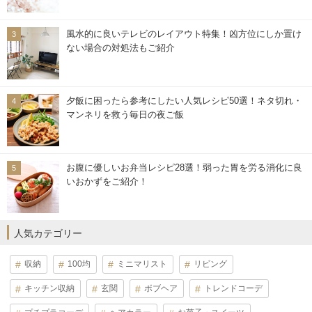
風水的に良いテレビのレイアウト特集！凶方位にしか置け
ない場合の対処法もご紹介
夕飯に困ったら参考にしたい人気レシピ50選！ネタ切れ・
マンネリを救う毎日の夜ご飯
お腹に優しいお弁当レシピ28選！弱った胃を労る消化に良
いおかずをご紹介！
人気カテゴリー
収納
100均
ミニマリスト
リビング
キッチン収納
玄関
ボブヘア
トレンドコーデ