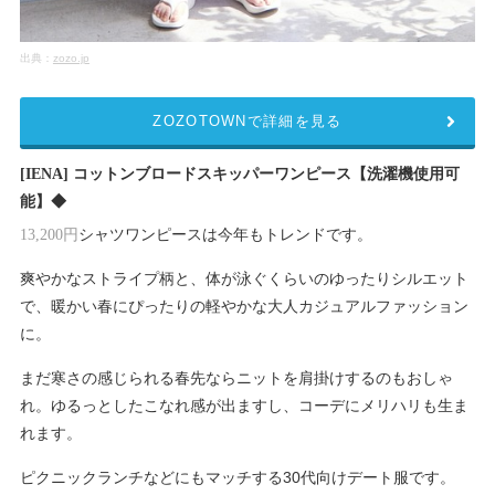
出典：
zozo.jp
ZOZOTOWNで詳細を見る
[IENA] コットンブロードスキッパーワンピース【洗濯機使用可
能】◆
シャツワンピースは今年もトレンドです。
13,200円
爽やかなストライプ柄と、体が泳ぐくらいのゆったりシルエット
で、暖かい春にぴったりの軽やかな大人カジュアルファッション
に。
まだ寒さの感じられる春先ならニットを肩掛けするのもおしゃ
れ。ゆるっとしたこなれ感が出ますし、コーデにメリハリも生ま
れます。
ピクニックランチなどにもマッチする30代向けデート服です。