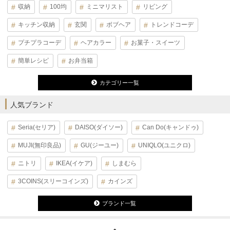
収納
100均
ミニマリスト
リビング
キッチン収納
玄関
ボブヘア
トレンドコーデ
プチプラコーデ
ヘアカラー
お菓子・スイーツ
簡単レシピ
お弁当箱
カテゴリー一覧
人気ブランド
Seria(セリア)
DAISO(ダイソー)
Can Do(キャンドゥ)
MUJI(無印良品)
GU(ジーユー)
UNIQLO(ユニクロ)
ニトリ
IKEA(イケア)
しまむら
3COINS(スリーコインズ)
カインズ
ブランド一覧