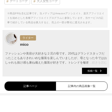
デートコーデ
大人女性コーデ
※商品PRを含む記事です。当メディアはAmazonアソシエイト、楽天アフィリエイ
トを始めとした各種アフィリエイトプログラムに参加しています。当サービスの記
事で紹介している商品を購入すると、売上の一部が弊社に還元されます。
ライター
mico
ファッションや美容が大好きな２児の母です。20代はグランドスタッフだ
ったこともありきれいめな服装を楽しんでいましたが、母となった今ではお
しゃれも抜け感も兼ね備えた服装が好きです。トレンドを敏感に捉え、最新
...続きを読む
のファッション情報をご提案していきます。
投稿一覧
記事ページ
記事内の商品画像一覧