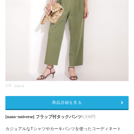
出典：
zozo.jp
商品詳細を見る
[nano･universe] フラップ付タックパンツ
6,930円
カジュアルなTシャツやカーキパンツを使ったコーディネート