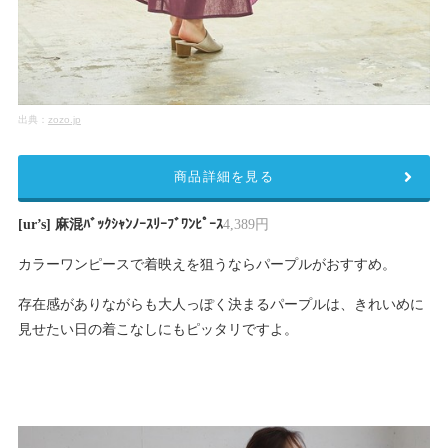
出典：
zozo.jp
商品詳細を見る
[ur’s] 麻混ﾊﾞｯｸｼｬﾝﾉｰｽﾘｰﾌﾞﾜﾝﾋﾟｰｽ
4,389円
カラーワンピースで着映えを狙うならパープルがおすすめ。
存在感がありながらも大人っぽく決まるパープルは、きれいめに
見せたい日の着こなしにもピッタリですよ。