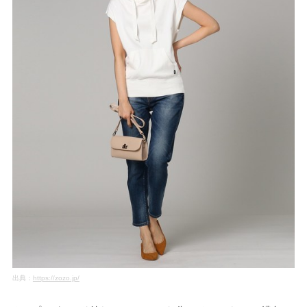
出典：
https://zozo.jp/