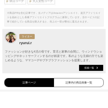
休日コーデ
大人女性コーデ
※商品PRを含む記事です。当メディアはAmazonアソシエイト、楽天アフィリエイ
トを始めとした各種アフィリエイトプログラムに参加しています。当サービスの記
事で紹介している商品を購入すると、売上の一部が弊社に還元されます。
ライター
ryurui.r
ファッションが好きな4児の母です。育児と家事の合間に、ウィンドウショ
ッピングやネットサーフィンするのが娯楽です。私のような主婦の方でも楽
しめるような、ママコーデやプチプラファッションを提案します。
投稿一覧
記事ページ
記事内の商品画像一覧