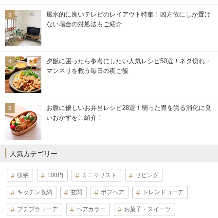
風水的に良いテレビのレイアウト特集！凶方位にしか置け
ない場合の対処法もご紹介
夕飯に困ったら参考にしたい人気レシピ50選！ネタ切れ・
マンネリを救う毎日の夜ご飯
お腹に優しいお弁当レシピ28選！弱った胃を労る消化に良
いおかずをご紹介！
人気カテゴリー
収納
100均
ミニマリスト
リビング
キッチン収納
玄関
ボブヘア
トレンドコーデ
プチプラコーデ
ヘアカラー
お菓子・スイーツ