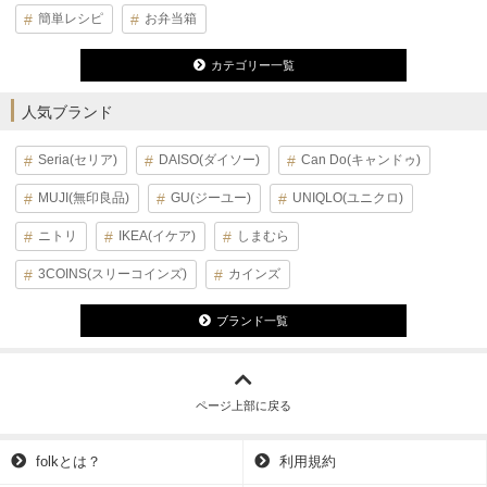
簡単レシピ
お弁当箱
カテゴリー一覧
人気ブランド
Seria(セリア)
DAISO(ダイソー)
Can Do(キャンドゥ)
MUJI(無印良品)
GU(ジーユー)
UNIQLO(ユニクロ)
ニトリ
IKEA(イケア)
しまむら
3COINS(スリーコインズ)
カインズ
ブランド一覧
ページ上部に戻る
folkとは？
利用規約