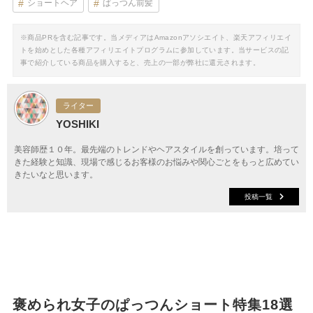
ショートヘア
ぱっつん前髪
※商品PRを含む記事です。当メディアはAmazonアソシエイト、楽天アフィリエイ
トを始めとした各種アフィリエイトプログラムに参加しています。当サービスの記
事で紹介している商品を購入すると、売上の一部が弊社に還元されます。
ライター
YOSHIKI
美容師歴１０年。最先端のトレンドやヘアスタイルを創っています。培って
きた経験と知識、現場で感じるお客様のお悩みや関心ごとをもっと広めてい
きたいなと思います。
投稿一覧
褒められ女子のぱっつんショート特集18選