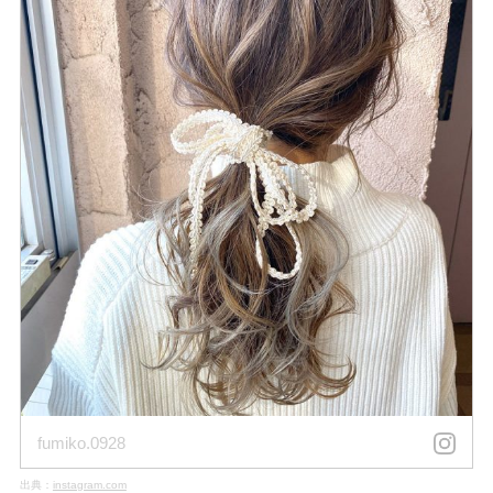
fumiko.0928
出典：
instagram.com