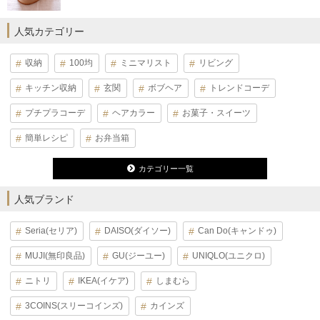
人気カテゴリー
収納
100均
ミニマリスト
リビング
キッチン収納
玄関
ボブヘア
トレンドコーデ
プチプラコーデ
ヘアカラー
お菓子・スイーツ
簡単レシピ
お弁当箱
カテゴリー一覧
人気ブランド
Seria(セリア)
DAISO(ダイソー)
Can Do(キャンドゥ)
MUJI(無印良品)
GU(ジーユー)
UNIQLO(ユニクロ)
ニトリ
IKEA(イケア)
しまむら
3COINS(スリーコインズ)
カインズ