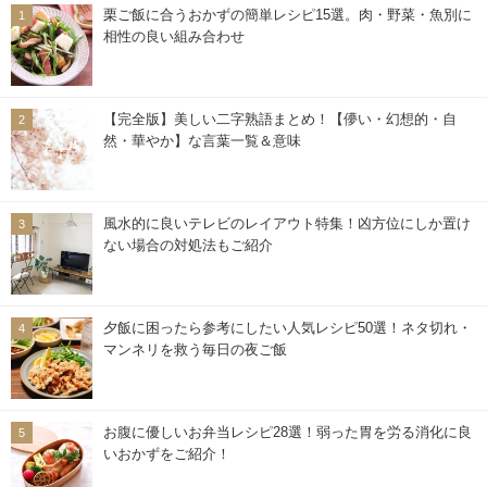
栗ご飯に合うおかずの簡単レシピ15選。肉・野菜・魚別に
相性の良い組み合わせ
【完全版】美しい二字熟語まとめ！【儚い・幻想的・自
然・華やか】な言葉一覧＆意味
風水的に良いテレビのレイアウト特集！凶方位にしか置け
ない場合の対処法もご紹介
夕飯に困ったら参考にしたい人気レシピ50選！ネタ切れ・
マンネリを救う毎日の夜ご飯
お腹に優しいお弁当レシピ28選！弱った胃を労る消化に良
いおかずをご紹介！