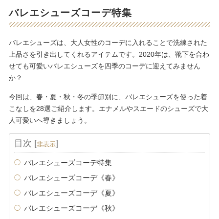
バレエシューズコーデ特集
バレエシューズは、大人女性のコーデに入れることで洗練された
上品さを引き出してくれるアイテムです。2020年は、靴下を合わ
せても可愛いバレエシューズを四季のコーデに迎えてみません
か？
今回は、春・夏・秋・冬の季節別に、バレエシューズを使った着
こなしを28選ご紹介します。エナメルやスエードのシューズで大
人可愛いへ導きましょう。
目次
[
]
非表示
バレエシューズコーデ特集
バレエシューズコーデ《春》
バレエシューズコーデ《夏》
バレエシューズコーデ《秋》