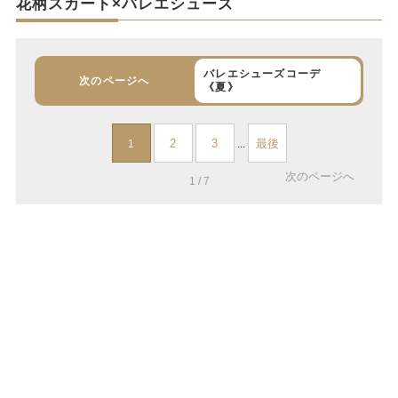
花柄スカート×バレエシューズ
バレエシューズコーデ
次のページへ
《夏》
2
3
最後
1
...
次のページへ
1 / 7