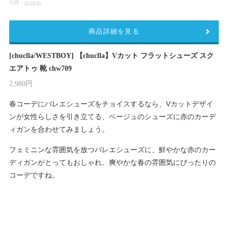
出典：
zozo.jp
商品詳細を見る
[chuclla/WESTBOY] 【chuclla】Vカット フラットシューズ スク
エアトゥ 靴 chw709
2,980円
春コーデにバレエシューズをチョイスするなら、Vカットデザイ
ンが女性らしさを引き立てる、ベージュのシューズに赤のカーデ
ィガンを合わせてみましょう。
フェミニンな雰囲気を放つバレエシューズに、鮮やかな赤のカー
ディガンがとってもおしゃれ。爽やかな春の雰囲気にぴったりの
コーデですね。