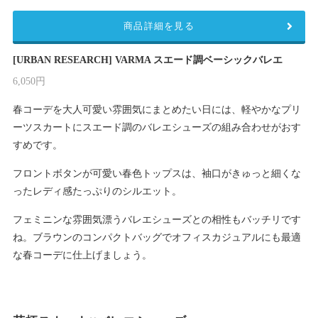
商品詳細を見る
[URBAN RESEARCH] VARMA スエード調ベーシックバレエ
6,050円
春コーデを大人可愛い雰囲気にまとめたい日には、軽やかなプリ
ーツスカートにスエード調のバレエシューズの組み合わせがおす
すめです。
フロントボタンが可愛い春色トップスは、袖口がきゅっと細くな
ったレディ感たっぷりのシルエット。
フェミニンな雰囲気漂うバレエシューズとの相性もバッチリです
ね。ブラウンのコンパクトバッグでオフィスカジュアルにも最適
な春コーデに仕上げましょう。