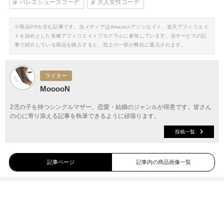
バレエシューズコーデ
大人女性コーデ
※商品PRを含む記事です。当メディアはAmazonアソシエイト、楽天アフィリエイ
トを始めとした各種アフィリエイトプログラムに参加しています。当サービスの記
事で紹介している商品を購入すると、売上の一部が弊社に還元されます。
ライター
MooooN
2児の子を持つシングルマザー。恋愛・結婚のジャンルが得意です。皆さん
の心に寄り添える記事を執筆できるように頑張ります。
投稿一覧
記事ページ
記事内の商品画像一覧