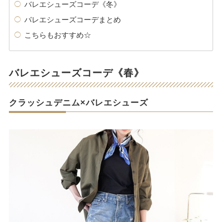
バレエシューズコーデ《冬》
バレエシューズコーデまとめ
こちらもおすすめ☆
バレエシューズコーデ《春》
クラッシュデニム×バレエシューズ