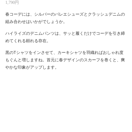
1,790円
春コーデには、シルバーのバレエシューズとクラッシュデニムの
組み合わせはいかがでしょうか。
ハイライズのデニムパンツは、サッと履くだけでコーデを引き締
めてくれる頼れる存在。
黒のTシャツをインさせて、カーキシャツを羽織ればおしゃれ度
もぐんと増しますね。首元に春デザインのスカーフを巻くと、爽
やかな印象がアップします。