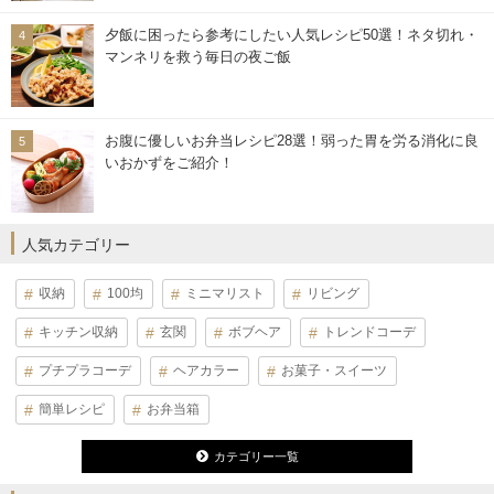
夕飯に困ったら参考にしたい人気レシピ50選！ネタ切れ・
マンネリを救う毎日の夜ご飯
お腹に優しいお弁当レシピ28選！弱った胃を労る消化に良
いおかずをご紹介！
人気カテゴリー
収納
100均
ミニマリスト
リビング
キッチン収納
玄関
ボブヘア
トレンドコーデ
プチプラコーデ
ヘアカラー
お菓子・スイーツ
簡単レシピ
お弁当箱
カテゴリー一覧