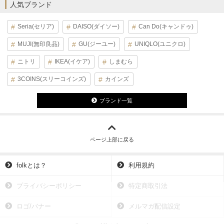
人気ブランド
Seria(セリア)
DAISO(ダイソー)
Can Do(キャンドゥ)
MUJI(無印良品)
GU(ジーユー)
UNIQLO(ユニクロ)
ニトリ
IKEA(イケア)
しまむら
3COINS(スリーコインズ)
カインズ
ブランド一覧
ページ上部に戻る
folkとは？
利用規約
プライバシーポリシー
特定商取引法
ロゴ/バナー
メルマガ配信設定