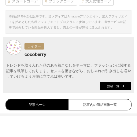
スカートコーデ
ブラックコーデ
大人女性コーデ
※商品PRを含む記事です。当メディアはAmazonアソシエイト、楽天アフィリエイ
トを始めとした各種アフィリエイトプログラムに参加しています。当サービスの記
事で紹介している商品を購入すると、売上の一部が弊社に還元されます。
ライター
cocoberry
トレンドを取り入れた品のある着こなしをテーマに、ファッションに関する
記事を執筆しております。センスを磨きながら、おしゃれの引き出しを増や
していけるようお役に立てれば幸いです。
投稿一覧
記事ページ
記事内の商品画像一覧