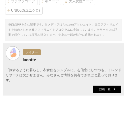
プチプラコーデ
冬コーデ
大人女性コーデ
UNIQLO(ユニクロ)
※商品PRを含む記事です。当メディアはAmazonアソシエイト、楽天アフィリエイ
トを始めとした各種アフィリエイトプログラムに参加しています。当サービスの記
事で紹介している商品を購入すると、売上の一部が弊社に還元されます。
ライター
lacotte
「旅するように暮らし、衣食住をシンプルに」を信念にしつつも、トレンド
リサーチは欠かせません。みなさんと情報を共有できればと思っておりま
す。
投稿一覧