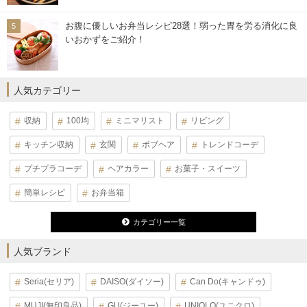
お腹に優しいお弁当レシピ28選！弱った胃を労る消化に良
いおかずをご紹介！
人気カテゴリー
収納
100均
ミニマリスト
リビング
キッチン収納
玄関
ボブヘア
トレンドコーデ
プチプラコーデ
ヘアカラー
お菓子・スイーツ
簡単レシピ
お弁当箱
カテゴリー一覧
人気ブランド
Seria(セリア)
DAISO(ダイソー)
Can Do(キャンドゥ)
MUJI(無印良品)
GU(ジーユー)
UNIQLO(ユニクロ)