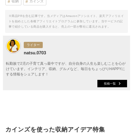
収納
カインズ
※商品PRを含む記事です。当メディアはAmazonアソシエイト、楽天アフィリエイ
トを始めとした各種アフィリエイトプログラムに参加しています。当サービスの記
事で紹介している商品を購入すると、売上の一部が弊社に還元されます。
ライター
natsu.0703
転勤族で2児の子育て真っ最中ですが、自分自身の人生も楽しむことを心が
けています。インテリア、収納、グルメなど、毎日をちょっぴりHAPPYに
する情報をシェアします！
投稿一覧
カインズを使った収納アイデア特集