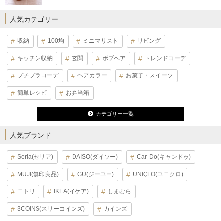
人気カテゴリー
収納
100均
ミニマリスト
リビング
キッチン収納
玄関
ボブヘア
トレンドコーデ
プチプラコーデ
ヘアカラー
お菓子・スイーツ
簡単レシピ
お弁当箱
カテゴリー一覧
人気ブランド
Seria(セリア)
DAISO(ダイソー)
Can Do(キャンドゥ)
MUJI(無印良品)
GU(ジーユー)
UNIQLO(ユニクロ)
ニトリ
IKEA(イケア)
しまむら
3COINS(スリーコインズ)
カインズ