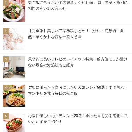
栗ご飯に合うおかずの簡単レシピ15選。肉・野菜・魚別に
相性の良い組み合わせ
【完全版】美しい二字熟語まとめ！【儚い・幻想的・自
然・華やか】な言葉一覧＆意味
風水的に良いテレビのレイアウト特集！凶方位にしか置け
ない場合の対処法もご紹介
夕飯に困ったら参考にしたい人気レシピ50選！ネタ切れ・
マンネリを救う毎日の夜ご飯
お腹に優しいお弁当レシピ28選！弱った胃を労る消化に良
いおかずをご紹介！