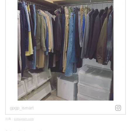
gpgp_ismart
出典：
instagram.com