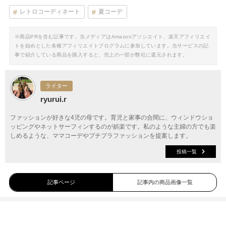
レトロコーディネート
夏コーデ
※商品PRを含む記事です。当メディアはAmazonアソシエイト、楽天アフィリエイ
トを始めとした各種アフィリエイトプログラムに参加しています。当サービスの記
事で紹介している商品を購入すると、売上の一部が弊社に還元されます。
ライター
ryurui.r
ファッションが好きな4児の母です。育児と家事の合間に、ウィンドウショ
ッピングやネットサーフィンするのが娯楽です。私のような主婦の方でも楽
しめるような、ママコーデやプチプラファッションを提案します。
投稿一覧
記事ページ
記事内の商品画像一覧