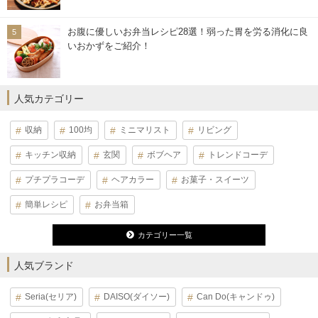
お腹に優しいお弁当レシピ28選！弱った胃を労る消化に良
いおかずをご紹介！
人気カテゴリー
収納
100均
ミニマリスト
リビング
キッチン収納
玄関
ボブヘア
トレンドコーデ
プチプラコーデ
ヘアカラー
お菓子・スイーツ
簡単レシピ
お弁当箱
カテゴリー一覧
人気ブランド
Seria(セリア)
DAISO(ダイソー)
Can Do(キャンドゥ)