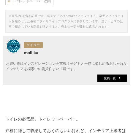
トイレットペーパー収納
※商品PRを含む記事です。当メディアはAmazonアソシエイト、楽天アフィリエイ
トを始めとした各種アフィリエイトプログラムに参加しています。当サービスの記
事で紹介している商品を購入すると、売上の一部が弊社に還元されます。
ライター
mallika
お買い物はインスピレーションを重視！子どもと一緒に楽しめるおしゃれな
インテリアを模索中の賃貸住まい主婦です。
投稿一覧
トイレの必需品、トイレットペーパー。
戸棚に隠して収納しておくのもいいけれど、インテリア上級者は