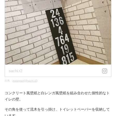
sachi.r2
出典：
instagram(@sachi.r2)
コンクリート風壁紙と白レンガ風壁紙を組み合わせた個性的なト
イレの壁。
その角を使って流木を引っ掛け、トイレットペーパーを収納して
います。