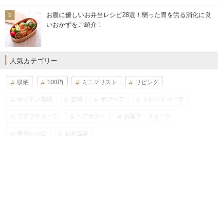
お腹に優しいお弁当レシピ28選！弱った胃を労る消化に良
いおかずをご紹介！
人気カテゴリー
収納
100均
ミニマリスト
リビング
キッチン収納
玄関
ボブヘア
トレンドコーデ
プチプラコーデ
ヘアカラー
お菓子・スイーツ
簡単レシピ
お弁当箱
カテゴリー一覧
人気ブランド
Seria(セリア)
DAISO(ダイソー)
Can Do(キャンドゥ)
MUJI(無印良品)
GU(ジーユー)
UNIQLO(ユニクロ)