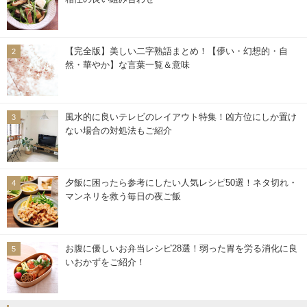
【完全版】美しい二字熟語まとめ！【儚い・幻想的・自
然・華やか】な言葉一覧＆意味
風水的に良いテレビのレイアウト特集！凶方位にしか置け
ない場合の対処法もご紹介
夕飯に困ったら参考にしたい人気レシピ50選！ネタ切れ・
マンネリを救う毎日の夜ご飯
お腹に優しいお弁当レシピ28選！弱った胃を労る消化に良
いおかずをご紹介！