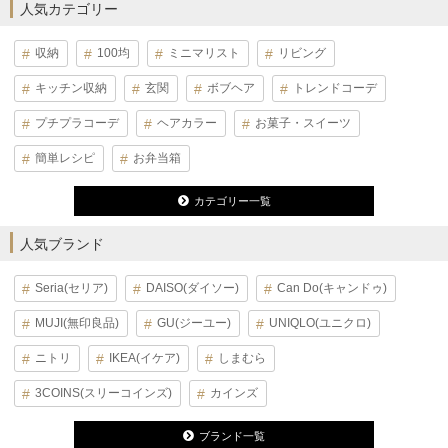
人気カテゴリー
収納
100均
ミニマリスト
リビング
キッチン収納
玄関
ボブヘア
トレンドコーデ
プチプラコーデ
ヘアカラー
お菓子・スイーツ
簡単レシピ
お弁当箱
カテゴリー一覧
人気ブランド
Seria(セリア)
DAISO(ダイソー)
Can Do(キャンドゥ)
MUJI(無印良品)
GU(ジーユー)
UNIQLO(ユニクロ)
ニトリ
IKEA(イケア)
しまむら
3COINS(スリーコインズ)
カインズ
ブランド一覧