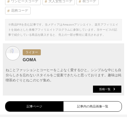
ワンピースコーデ
大人女性コーデ
秋コーデ
花柄コーデ
※商品PRを含む記事です。当メディアはAmazonアソシエイト、楽天アフィリエイ
トを始めとした各種アフィリエイトプログラムに参加しています。当サービスの記
事で紹介している商品を購入すると、売上の一部が弊社に還元されます。
ライター
GOMA
ねことファッションとコーヒーをこよなく愛するひと。シンプルな中にも自
分らしさを忘れないスタイルをご提案できたらと思っております。趣味は純
喫茶めぐりとねこのヒゲ集め。
投稿一覧
記事ページ
記事内の商品画像一覧