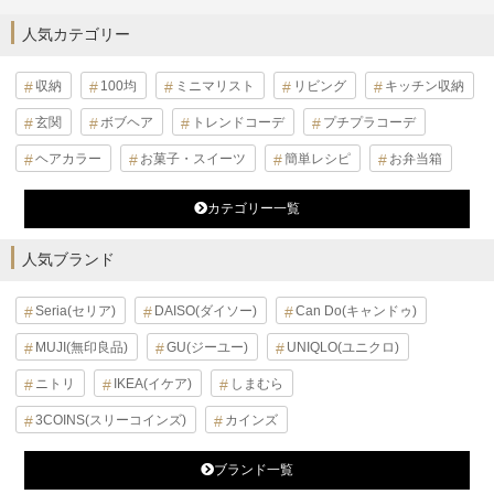
人気カテゴリー
収納
100均
ミニマリスト
リビング
キッチン収納
玄関
ボブヘア
トレンドコーデ
プチプラコーデ
ヘアカラー
お菓子・スイーツ
簡単レシピ
お弁当箱
カテゴリー一覧
人気ブランド
Seria(セリア)
DAISO(ダイソー)
Can Do(キャンドゥ)
MUJI(無印良品)
GU(ジーユー)
UNIQLO(ユニクロ)
ニトリ
IKEA(イケア)
しまむら
3COINS(スリーコインズ)
カインズ
ブランド一覧