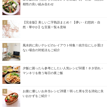
相性の良い組み合わせ
【完全版】美しい二字熟語まとめ！【儚い・幻想的・自
然・華やか】な言葉一覧＆意味
風水的に良いテレビのレイアウト特集！凶方位にしか置け
ない場合の対処法もご紹介
夕飯に困ったら参考にしたい人気レシピ50選！ネタ切れ・
マンネリを救う毎日の夜ご飯
お腹に優しいお弁当レシピ28選！弱った胃を労る消化に良
いおかずをご紹介！