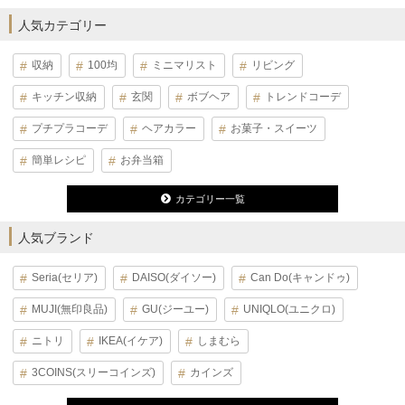
人気カテゴリー
収納
100均
ミニマリスト
リビング
キッチン収納
玄関
ボブヘア
トレンドコーデ
プチプラコーデ
ヘアカラー
お菓子・スイーツ
簡単レシピ
お弁当箱
カテゴリー一覧
人気ブランド
Seria(セリア)
DAISO(ダイソー)
Can Do(キャンドゥ)
MUJI(無印良品)
GU(ジーユー)
UNIQLO(ユニクロ)
ニトリ
IKEA(イケア)
しまむら
3COINS(スリーコインズ)
カインズ