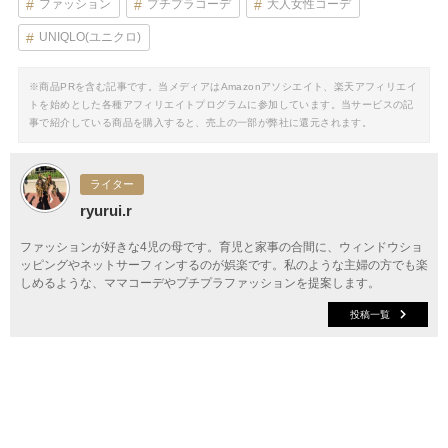
ファッション
プチプラコーデ
大人女性コーデ
UNIQLO(ユニクロ)
※商品PRを含む記事です。当メディアはAmazonアソシエイト、楽天アフィリエイ
トを始めとした各種アフィリエイトプログラムに参加しています。当サービスの記
事で紹介している商品を購入すると、売上の一部が弊社に還元されます。
ライター
ryurui.r
ファッションが好きな4児の母です。育児と家事の合間に、ウィンドウショ
ッピングやネットサーフィンするのが娯楽です。私のような主婦の方でも楽
しめるような、ママコーデやプチプラファッションを提案します。
投稿一覧