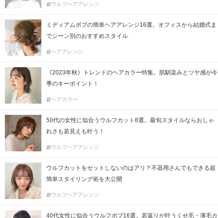
ウルフヘアアレンジ
ミディアムボブの簡単ヘアアレンジ16選。オフィスから結婚式ま
でシーン別のおすすめスタイル
ヘアアレンジ
《2023年秋》トレンドのヘアカラー特集。肌馴染みとツヤ感が今
季のキーポイント！
ヘアカラー
50代の女性に似合うウルフカット8選。最旬スタイルならおしゃ
れさも若見えも叶う！
ウルフヘアアレンジ
ウルフカットをセットしないのはアリ？不器用さんでもできる超
簡単スタイリング術を大公開
ウルフヘアアレンジ
40代女性に似合うウルフボブ16選。若返りが叶うくせ毛・薄毛カ