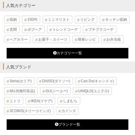
人気カテゴリー
収納
100均
ミニマリスト
リビング
キッチン収納
玄関
ボブヘア
トレンドコーデ
プチプラコーデ
ヘアカラー
お菓子・スイーツ
簡単レシピ
お弁当箱
カテゴリー一覧
人気ブランド
Seria(セリア)
DAISO(ダイソー)
Can Do(キャンドゥ)
MUJI(無印良品)
GU(ジーユー)
UNIQLO(ユニクロ)
ニトリ
IKEA(イケア)
しまむら
3COINS(スリーコインズ)
カインズ
ブランド一覧