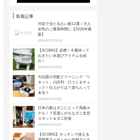
いった領域でも、暮らしや生き方を
楽しく豊かにする様々なプロジェク
トを手掛けています。
新着記事
渋谷で当たる占い館12選｜大人
女性のご褒美時間に【2026年最
新】
2026年07月31日
【3COINS】必携！今夏持って
おきたい水遊びアイテムを紹
介！
2024年04月25日
今話題の宅配クリーニング「リ
ネット」の評判・口コミをチェ
ック！仕上がりは？楽ちんって
本当？
2024年04月19日
日本の家はダニにとって高級ホ
テル！？見逃しがちなダニ生息
スポット＆ダニ対策
2024年04月04日
【3COINS】キッチンで使える
調理系アイテムから収納アイテ