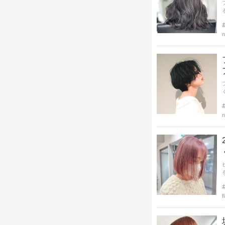
n
n
f