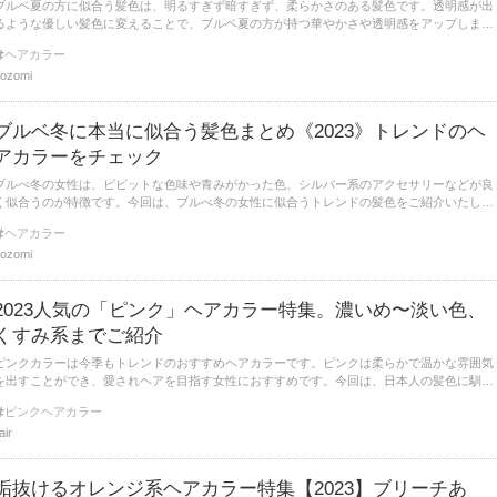
ブルベ夏の方に似合う髪色は、明るすぎず暗すぎず、柔らかさのある髪色です。透明感が出
るような優しい髪色に変えることで、ブルベ夏の方が持つ華やかさや透明感をアップしま
す。今回は、ブルベ夏の方に似合うおすすめの髪色をご紹介。
ヘアカラー
ozomi
ブルベ冬に本当に似合う髪色まとめ《2023》トレンドのヘ
アカラーをチェック
ブルべ冬の女性は、ビビットな色味や青みがかった色、シルバー系のアクセサリーなどが良
く似合うのが特徴です。今回は、ブルべ冬の女性に似合うトレンドの髪色をご紹介いたしま
す。
ヘアカラー
ozomi
2023人気の「ピンク」ヘアカラー特集。濃いめ〜淡い色、
くすみ系までご紹介
ピンクカラーは今季もトレンドのおすすめヘアカラーです。ピンクは柔らかで温かな雰囲気
を出すことができ、愛されヘアを目指す女性におすすめです。今回は、日本人の髪色に馴染
みやすい、ピンクヘアカラーの魅力的なスタイルをご紹介します。
ピンクヘアカラー
lair
垢抜けるオレンジ系ヘアカラー特集【2023】ブリーチあ