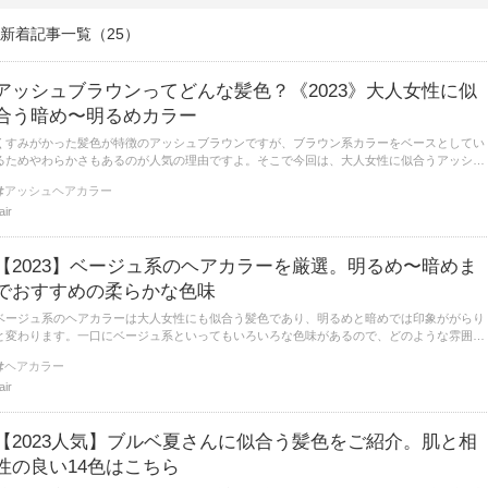
新着記事一覧（25）
アッシュブラウンってどんな髪色？《2023》大人女性に似
合う暗め〜明るめカラー
くすみがかった髪色が特徴のアッシュブラウンですが、ブラウン系カラーをベースとしてい
るためやわらかさもあるのが人気の理由ですよ。そこで今回は、大人女性に似合うアッシュ
ブラウンを、暗め・明るめにわけてご紹介します。
アッシュヘアカラー
lair
【2023】ベージュ系のヘアカラーを厳選。明るめ〜暗めま
でおすすめの柔らかな色味
ベージュ系のヘアカラーは大人女性にも似合う髪色であり、明るめと暗めでは印象ががらり
と変わります。一口にベージュ系といってもいろいろな色味があるので、どのような雰囲気
にしたいかや、自分の肌の色にあった色にすることが重要です。
ヘアカラー
lair
【2023人気】ブルベ夏さんに似合う髪色をご紹介。肌と相
性の良い14色はこちら