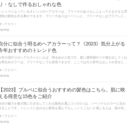
り・なしで作るおしゃれな色
トレンドになっているオレンジのヘアカラーは、ブリーチのありなしによってさまざまな雰
囲気の髪色を作る事ができます。ブリーチありはベージュに、ブリーチなしはブラウンに色
落ちしていきます。おしゃれなオレンジ系のヘアカラーを見ていきましょう。
ヘアカラー
Sayang
自分に似合う明るめヘアカラーって？《2023》気分上がる
今年おすすめのトレンド色
今年の流行りのヘアカラーといえば、明るめが人気です。髪に透明感やツヤ感を出してくれ
る明るめカラーは、ブリーチなしでも表現できます。ここでは大人世代もおしゃれ見せして
くれる、おすすめの明るめヘアカラーを見ていきましょう。
ヘアカラー
Sayang
【2023】ブルベに似合うおすすめの髪色はこちら。肌に映
える得意な15色をご紹介
自分の魅力を最大限に引き出してくれる髪色を選ぶコツの1つは、パーソナルカラーに合わ
せることです。トレンドに合わせた髪色を選んでもしっくりこないと感じる人は、肌や目の
色との相性が悪いのかも。大人のブルベさんに似合う髪色を見ていきましょう。
ヘアカラー
Sayang