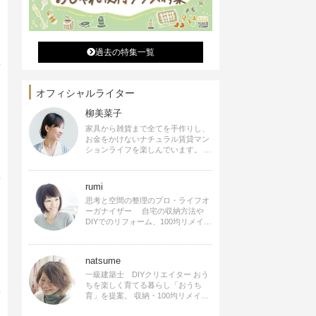
過去の特集一覧
オフィシャルライター
柳美菜子
家具から雑貨まで全てを手作りし、
お金をかけないナチュラル賃貸マン
ションライフを楽しんでいます。 ハ
ンドメイド雑貨やインテリアに関す
る著書も出版、また様々なメディア
でも執筆しています。
rumi
思考と空間の整理のプロ・ライフオ
ーガナイザー 自宅の収納方法や
DIYでのリフォーム、100均リメイク
などをSNSで公開中。 収納やリメイ
ク、インテリアの記事の執筆、雑
誌・WEBサイトへレシピ提供、店舗
natsume
プロデュース 2016年９月に宝島社
より【Rumiのおうち時間を楽しむイ
一級建築士 DIYクリエイター おう
ンテリア】を出版しました。
ちを楽しく育てる暮らし「おうち
育」を提案。 収納・100均リメイ
ク・DIYなどおうちに関する楽しい