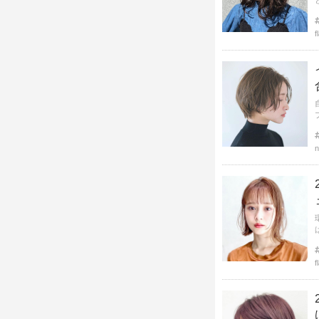
f
n
f