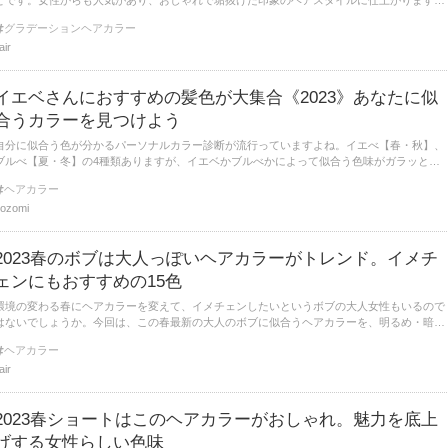
とです。女性からも人気があり、おしゃれで垢抜けた印象のヘアスタイルに仕上がります。
そこで今回は、大人女性にも似合うグラデーションヘアカラーについてまとめました。
グラデーションヘアカラー
lair
イエベさんにおすすめの髪色が大集合《2023》あなたに似
合うカラーを見つけよう
自分に似合う色が分かるパーソナルカラー診断が流行っていますよね。イエべ【春・秋】、
ブルべ【夏・冬】の4種類ありますが、イエベかブルべかによって似合う色味がガラッと変
わります。今回はイエベ【春・秋】の女性に似合うおすすめの髪色をご紹介します。
ヘアカラー
ozomi
2023春のボブは大人っぽいヘアカラーがトレンド。イメチ
ェンにもおすすめの15色
環境の変わる春にヘアカラーを変えて、イメチェンしたいというボブの大人女性もいるので
はないでしょうか。今回は、この春最新の大人のボブに似合うヘアカラーを、明るめ・暗
め・ポイントカラーの3つに分けてご紹介します。
ヘアカラー
lair
2023春ショートはこのヘアカラーがおしゃれ。魅力を底上
げする女性らしい色味