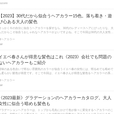
ozomi
【2023】30代だから似合うヘアカラー15色。落ち着き・遊
び心ある大人の髪色
せっかく今の自分に似合うヘアカラーを探すなら、30代のレディースヘアにぴったりな、大
人だからこそ似合うおしゃれなヘアカラーがよいですよね。そこで今回は30代の大人女性に
こそ似合う、上品で魅力的なヘアカラーをご紹介します。
ヘアカラー
lair
イエベ春さんが得意な髪色はこれ《2023》会社でも問題の
ないヘアカラーもご紹介
黄味のある色合いで明るい雰囲気のカラーが似合うイエベ春の女性には、明るめでも暗めで
も柔らかい髪色が得意です。そこで今回は、イエベ春さんが得意な髪色をヘアカラーの系統
別にご紹介します。
ヘアカラー
lair
《2023最新》グラデーションのヘアカラーカタログ。大人
女性に似合う暗めも髪色も
グラデーションヘアカラーは、トップから毛先にかけて色が徐々に変化するヘアカラーのこ