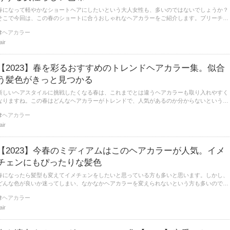
春になって軽やかなショートヘアにしたいという大人女性も、多いのではないでしょうか？
そこで今回は、この春のショートに合うおしゃれなヘアカラーをご紹介します。ブリーチあ
りだけなく、ブリーチなしなどのダメージの少ないヘアカラーもありますよ。
ヘアカラー
lair
【2023】春を彩るおすすめのトレンドヘアカラー集。似合
う髪色がきっと見つかる
新しいヘアスタイルに挑戦したくなる春は、これまでとは違うヘアカラーも取り入れやすく
なりますね。この春はどんなヘアカラーがトレンドで、人気があるのか分からないという方
もいるのではないでしょうか？今回は、春におすすめのヘアカラーをご紹介します。
ヘアカラー
lair
【2023】今春のミディアムはこのヘアカラーが人気。イメ
チェンにもぴったりな髪色
春になったら髪型も変えてイメチェンをしたいと思っている方も多いと思います。しかし、
どんな色が良いか迷ってしまい、なかなかヘアカラーを変えられないという方も多いのでは
ないでしょうか。今回は、春におすすめのミディアムのヘアカラーをご紹介します。
ヘアカラー
lair