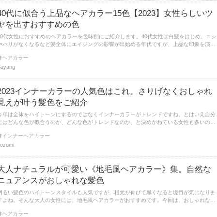
40代に似合う上品なヘアカラー15色【2023】女性らしいツ
ヤを出すおすすめの色
40代女性におすすめのヘアカラーを色味別にご紹介します。40代女性は白髪をはじめ、コシ
やハリがなくなるなど髪全体にエイジングの影響が出始める年代ですが、上品な印象を演出
したい年代でもあります。髪色は綺麗見えするトーンを選びましょう。
ヘアカラー
Sayang
2023インナーカラーの人気色はこれ。さりげなくおしゃれ
見えが叶う髪色をご紹介
今年は全体をハイトーンにするのではなくインナーカラーがトレンドですね。とはいえ自分
にはどんな色が似合うのか、どんな色がトレンドなのか、と決めかねている女性も多いので
はないでしょうか。今回はインナーカラーにおすすめの人気色をご紹介いたします。
インナーヘアカラー
ozomi
大人ナチュラルが可愛い《地毛風ヘアカラー》集。自然な
ニュアンスがおしゃれな髪色
明るい髪色のハイトーンスタイルも人気ですが、根元が伸びて黒くなると境目が気になりま
すよね。そんな大人の女性には、地毛風ヘアカラーがおすすめです。今回は、おしゃれな人
気の地毛風ヘアカラーをご紹介いたします。
ヘアカラー