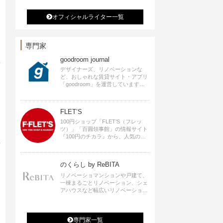
アイディアをSNSで発信中。 著書
なつめさんちの新しいのになつかし
いアンティークな部屋つくり 雑誌
オフィシャルライター一覧
掲載・TV出演・コラム執筆・空間プ
ロデュースなど
専門家
goodroom journal
デザイナーズ、リノベーションな
ど、おしゃれな賃貸サイト・アプリ
「goodroom」を運営しています。
インテリアや、ひとり暮らし、ふた
り暮らしのアイディアなど、賃貸で
も自分らしい暮らしを楽しむための
FLET’S
ヒントをお届けします。
100円ショップ「FLET’S（フレッ
ツ）」「百圓領事館」の情報サイト
『100円のチカラ』から、人気の記
事をお届けします。
のくらし by ReBITA
リノベーショマンションや戸建て、
一棟まるごとリノベーション、シェ
アハウスなど幅広いリノベーション
の選択肢すべてが揃うリビタ。ホテ
ル・ワークラウンジ・シェアスペー
スなど、「住む」だけではなく「働
専門家一覧
く」「遊ぶ」「学ぶ」「旅する」と