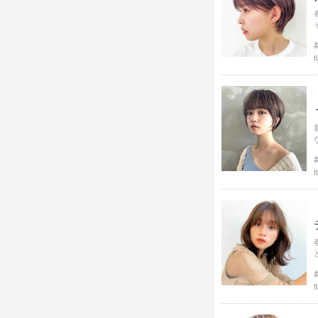
f
f
f