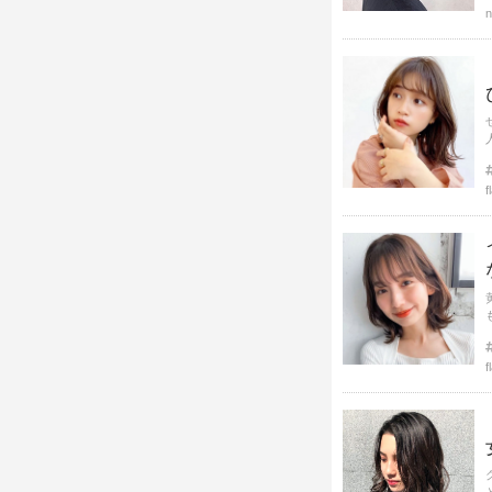
n
f
f