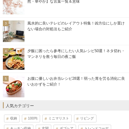
然・華やか】な言葉一覧＆意味
風水的に良いテレビのレイアウト特集！凶方位にしか置け
ない場合の対処法もご紹介
夕飯に困ったら参考にしたい人気レシピ50選！ネタ切れ・
マンネリを救う毎日の夜ご飯
お腹に優しいお弁当レシピ28選！弱った胃を労る消化に良
いおかずをご紹介！
人気カテゴリー
収納
100均
ミニマリスト
リビング
キッチン収納
玄関
ボブヘア
トレンドコーデ