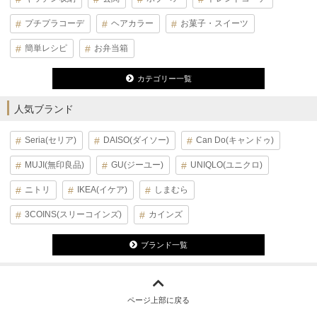
プチプラコーデ
ヘアカラー
お菓子・スイーツ
簡単レシピ
お弁当箱
カテゴリー一覧
人気ブランド
Seria(セリア)
DAISO(ダイソー)
Can Do(キャンドゥ)
MUJI(無印良品)
GU(ジーユー)
UNIQLO(ユニクロ)
ニトリ
IKEA(イケア)
しまむら
3COINS(スリーコインズ)
カインズ
ブランド一覧
ページ上部に戻る