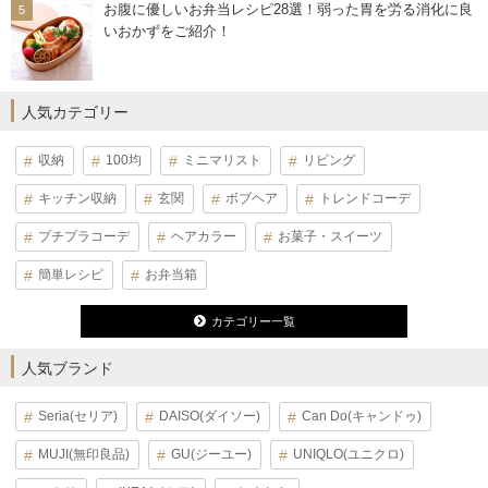
お腹に優しいお弁当レシピ28選！弱った胃を労る消化に良
いおかずをご紹介！
人気カテゴリー
収納
100均
ミニマリスト
リビング
キッチン収納
玄関
ボブヘア
トレンドコーデ
プチプラコーデ
ヘアカラー
お菓子・スイーツ
簡単レシピ
お弁当箱
カテゴリー一覧
人気ブランド
Seria(セリア)
DAISO(ダイソー)
Can Do(キャンドゥ)
MUJI(無印良品)
GU(ジーユー)
UNIQLO(ユニクロ)