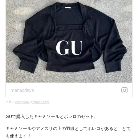
manaodays
出典：
instagram(@manaodays)
GUで購入したキャミソールとボレロのセット。
キャミソールやアメスリの上の羽織としてボレロがあると、とて
も使えます！