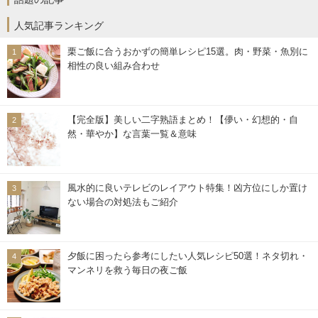
人気記事ランキング
栗ご飯に合うおかずの簡単レシピ15選。肉・野菜・魚別に
相性の良い組み合わせ
【完全版】美しい二字熟語まとめ！【儚い・幻想的・自
然・華やか】な言葉一覧＆意味
風水的に良いテレビのレイアウト特集！凶方位にしか置け
ない場合の対処法もご紹介
夕飯に困ったら参考にしたい人気レシピ50選！ネタ切れ・
マンネリを救う毎日の夜ご飯