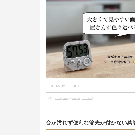
ma.yuy___am
出典：
instagram(@ma.yuy___am)
台が汚れず便利な箸先が付かない菜