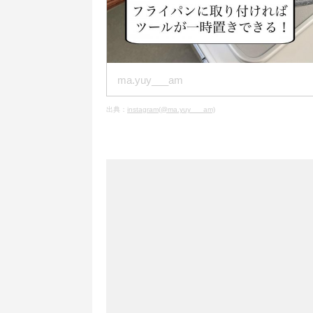
ma.yuy___am
出典：
instagram(@ma.yuy___am)