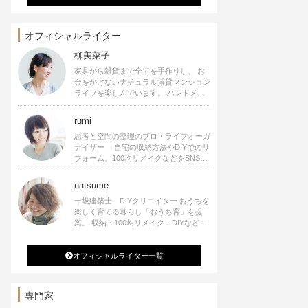
オフィシャルライター
柳美菜子
家具から雑貨まで全てを手作りし、 お
金をかけないナチュラル賃貸マンション
ライフを楽しんでいます。 ハンドメイ
ド雑貨やインテリアに関する著書も出
版、また様々なメディアでも執筆してい
rumi
ます。
思考と空間の整理のプロ・ライフオーガ
ナイザー 自宅の収納方法やDIYでのリ
フォーム、100均リメイクなどをSNSで
公開中。 収納やリメイク、インテリア
の記事の執筆、雑誌・WEBサイトへレ
natsume
シピ提供、店舗プロデュース 2016年９
一級建築士 DIYクリエイター おうちを
月に宝島社より【Rumiのおうち時間を
楽しく育てる暮らし「おうち育」を提
楽しむインテリア】を出版しました。
案。 収納・100均リメイク・DIYなどお
うちに関する楽しいアイディアをSNSで
発信中。 著書 なつめさんちの新しい
オフィシャルライター一覧
のになつかしいアンティークな部屋つく
り 雑誌掲載・TV出演・コラム執筆・
空間プロデュースなど
専門家