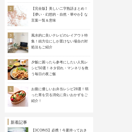
【完全版】美しい二字熟語まとめ！
【儚い・幻想的・自然・華やか】な
言葉一覧＆意味
風水的に良いテレビのレイアウト特
集！凶方位にしか置けない場合の対
処法もご紹介
夕飯に困ったら参考にしたい人気レ
シピ50選！ネタ切れ・マンネリを救
う毎日の夜ご飯
お腹に優しいお弁当レシピ28選！弱
った胃を労る消化に良いおかずをご
紹介！
新着記事
【3COINS】必携！今夏持っておき