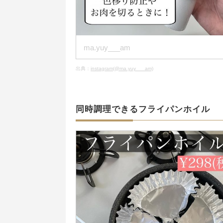
ma.yuy___am
出典：
instagram(@ma.yuy___am)
同時調理できるフライパンホイル