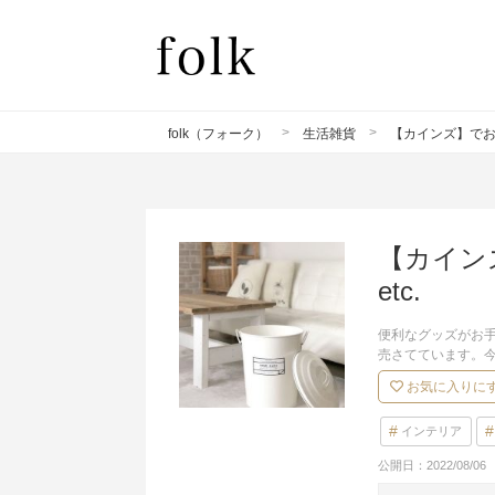
folk（フォーク）
生活雑貨
【カインズ】でお
【カイン
etc.
便利なグッズがお
売さてています。
お気に入りに
インテリア
公開日：
2022/08/06