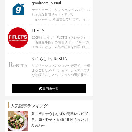
goodroom journal
デザイナーズ、リノベーションなど、お
しゃれな賃貸サイト・アプリ
「goodroom」を運営しています。 イン
テリアや、ひとり暮らし、ふたり暮らし
のアイディアなど、賃貸でも自分らしい
FLET’S
暮らしを楽しむためのヒントをお届けし
100円ショップ「FLET’S（フレッツ）」
ます。
「百圓領事館」の情報サイト『100円の
チカラ』から、人気の記事をお届けしま
す。
のくらし by ReBITA
リノベーショマンションや戸建て、一棟
まるごとリノベーション、シェアハウス
など幅広いリノベーションの選択肢すべ
てが揃うリビタ。ホテル・ワークラウン
ジ・シェアスペースなど、「住む」だけ
専門家一覧
ではなく「働く」「遊ぶ」「学ぶ」「旅
する」といった領域でも、暮らしや生き
方を楽しく豊かにする様々なプロジェク
トを手掛けています。
人気記事ランキング
栗ご飯に合うおかずの簡単レシピ15
選。肉・野菜・魚別に相性の良い組
み合わせ