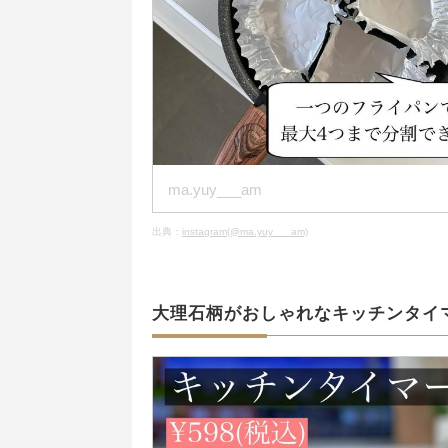
ma.yuy___am
出典：
instagram(@ma.yuy___am)
大理石柄がおしゃれなキッチンタイ