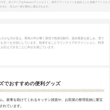
事です。当メディアはAmazonアソシエイト、楽天アフィリエイトを始めとした各種アフィリエ
すると、売上の一部が弊社に還元されます。
ら小さな川が見え、野鳥の声が響く環境で執筆活動中。週末農業を楽しみ、育て
しむ日々を大切にしています。執筆することでインテリアやファッション、料理
、お伝えできることに幸せを感じています。
ンズでおすすめの便利グッズ
ム。家事を助けてくれるキッチン雑貨や、お部屋の整理収納に重宝
されています。