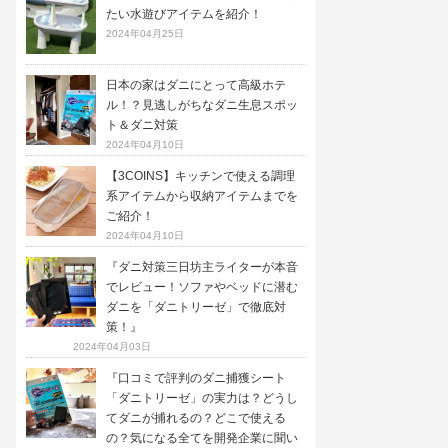
たい水遊びアイテムを紹介！
2024年04月25日
日本の家はダニにとって高級ホテ
ル！？見逃しがちなダニ生息スポッ
ト＆ダニ対策
2024年04月10日
【3COINS】キッチンで使える調理
系アイテムから収納アイテムまでを
ご紹介！
2024年04月10日
『ダニ対策三日坊主ライターが本音
でレビュー！ソファやベッドに潜む
ダニを「ダニトリーゼ」で徹底対
策！』
2024年04月03日
『口コミで評判のダニ捕獲シート
「ダニトリーゼ」の実力は？どうし
てダニが捕れるの？どこで使える
の？気になる全てを開発企業に聞い