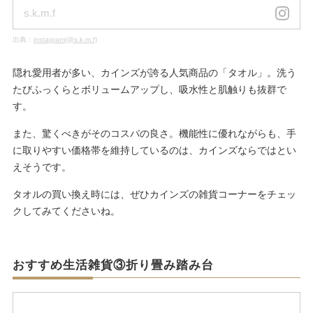
s.k.m.f
出典：
instagram(@s.k.m.f)
隠れ愛用者が多い、カインズが誇る人気商品の「タオル」。洗う
たびふっくらとボリュームアップし、吸水性と肌触りも抜群で
す。
また、驚くべきがそのコスパの良さ。機能性に優れながらも、手
に取りやすい価格帯を維持しているのは、カインズならではとい
えそうです。
タオルの買い換え時には、ぜひカインズの雑貨コーナーをチェッ
クしてみてくださいね。
おすすめ生活雑貨③折り畳み踏み台