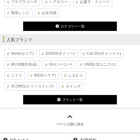
プチプラコーデ
ヘアカラー
お菓子・スイーツ
簡単レシピ
お弁当箱
カテゴリー一覧
人気ブランド
Seria(セリア)
DAISO(ダイソー)
Can Do(キャンドゥ)
MUJI(無印良品)
GU(ジーユー)
UNIQLO(ユニクロ)
ニトリ
IKEA(イケア)
しまむら
3COINS(スリーコインズ)
カインズ
ブランド一覧
ページ上部に戻る