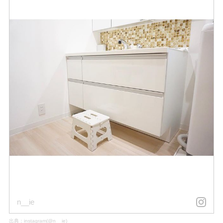
n__ie
出典：
instagram(@n__ie)