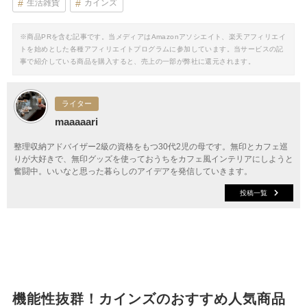
生活雑貨
カインズ
※商品PRを含む記事です。当メディアはAmazonアソシエイト、楽天アフィリエイ
トを始めとした各種アフィリエイトプログラムに参加しています。当サービスの記
事で紹介している商品を購入すると、売上の一部が弊社に還元されます。
ライター
maaaaari
整理収納アドバイザー2級の資格をもつ30代2児の母です。無印とカフェ巡
りが大好きで、無印グッズを使っておうちをカフェ風インテリアにしようと
奮闘中。いいなと思った暮らしのアイデアを発信していきます。
投稿一覧
機能性抜群！カインズのおすすめ人気商品