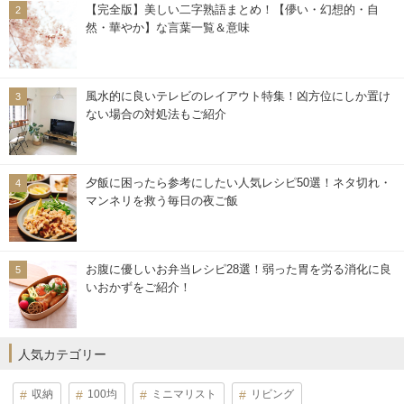
【完全版】美しい二字熟語まとめ！【儚い・幻想的・自
然・華やか】な言葉一覧＆意味
風水的に良いテレビのレイアウト特集！凶方位にしか置け
ない場合の対処法もご紹介
夕飯に困ったら参考にしたい人気レシピ50選！ネタ切れ・
マンネリを救う毎日の夜ご飯
お腹に優しいお弁当レシピ28選！弱った胃を労る消化に良
いおかずをご紹介！
人気カテゴリー
収納
100均
ミニマリスト
リビング