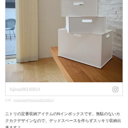
fujinao08140814
出典：
instagram(@fujinao08140814)
ニトリの定番収納アイテムのNインボックスです。無駄のないカ
クカクデザインなので、デッドスペースを作らずスッキリ収納出
来ますよ。