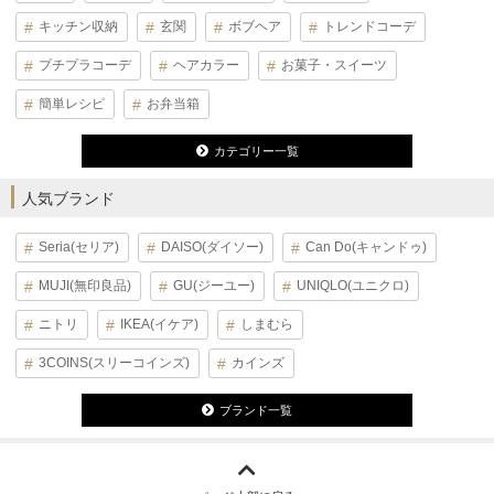
キッチン収納
玄関
ボブヘア
トレンドコーデ
プチプラコーデ
ヘアカラー
お菓子・スイーツ
簡単レシピ
お弁当箱
カテゴリー一覧
人気ブランド
Seria(セリア)
DAISO(ダイソー)
Can Do(キャンドゥ)
MUJI(無印良品)
GU(ジーユー)
UNIQLO(ユニクロ)
ニトリ
IKEA(イケア)
しまむら
3COINS(スリーコインズ)
カインズ
ブランド一覧