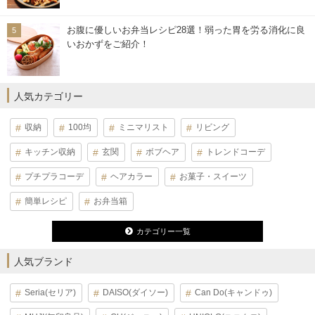
お腹に優しいお弁当レシピ28選！弱った胃を労る消化に良
いおかずをご紹介！
人気カテゴリー
収納
100均
ミニマリスト
リビング
キッチン収納
玄関
ボブヘア
トレンドコーデ
プチプラコーデ
ヘアカラー
お菓子・スイーツ
簡単レシピ
お弁当箱
カテゴリー一覧
人気ブランド
Seria(セリア)
DAISO(ダイソー)
Can Do(キャンドゥ)