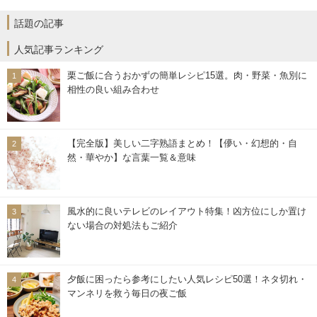
話題の記事
人気記事ランキング
栗ご飯に合うおかずの簡単レシピ15選。肉・野菜・魚別に
相性の良い組み合わせ
【完全版】美しい二字熟語まとめ！【儚い・幻想的・自
然・華やか】な言葉一覧＆意味
風水的に良いテレビのレイアウト特集！凶方位にしか置け
ない場合の対処法もご紹介
夕飯に困ったら参考にしたい人気レシピ50選！ネタ切れ・
マンネリを救う毎日の夜ご飯