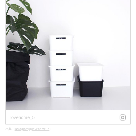
lovehome_5
出典：
instagram(@lovehome_5)