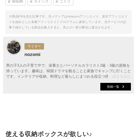
箱収納
カインズ
ニトリ
※商品PRを含む記事です。当メディアはAmazonアソシエイト、楽天アフィリエイ
トを始めとした各種アフィリエイトプログラムに参加しています。当サービスの記
事で紹介している商品を購入すると、売上の一部が弊社に還元されます。
ライター
nozomi
男の子3人の子育て中で、栄養士とパーソナルカラリスト2級・3級の資格を
持っています。趣味は、韓国ドラマを観ることと家族でキャンプに行くこと
です。インテリアや収納、料理など暮らしにまつわる役立つ情報をお届けし
...続きを読む
ます。
投稿一覧
使える収納ボックスが欲しい♪